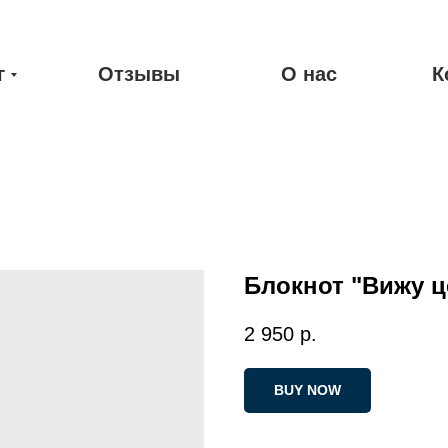
г
Отзывы
О нас
К
Блокнот "Вижу ц
2 950
р.
BUY NOW