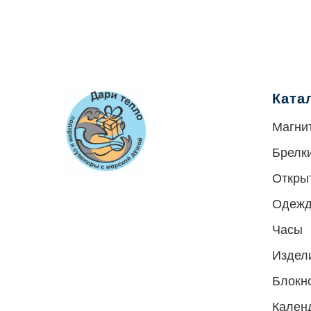
Ката
Магни
Брелк
Откры
Одеж
Часы
Издел
Блокн
Кален