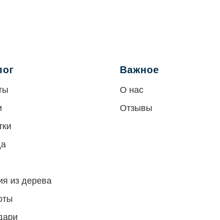
лог
Важное
ты
О нас
и
Отзывы
тки
да
ия из дерева
оты
дари